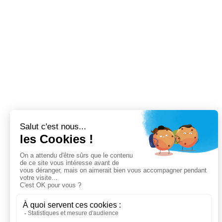
Le spécialiste de la conception et
l'assemblage de matériels destinés
au transport de fluides