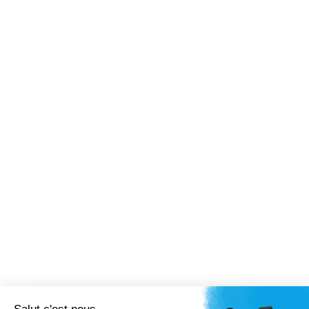
Nos expertises
Nos actualités
Nous rejoindre
Nous contacter
Contact
ZAC Camp Dolent - Parc de l’Estuaire - 7 avenue du
Cantipou - 76700 Harfleur
09 78 81 28 80
contact@aerio-system.fr