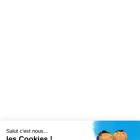
Nos expertises
Nos actualités
Nous rejoindre
Nous contacter
Contact
ZAC Camp Dolent - Parc de l’Estuaire - 7 avenue du
Cantipou - 76700 Harfleur
09 78 81 28 80
contact@aerio-system.fr